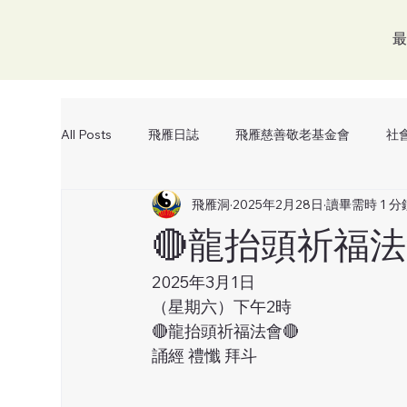
最
All Posts
飛雁日誌
飛雁慈善敬老基金會
社
飛雁洞
2025年2月28日
讀畢需時 1 分
交流
🔴龍抬頭祈福法
2025年3月1日
（星期六）下午2時
🔴龍抬頭祈福法會🔴
誦經 禮懺 拜斗