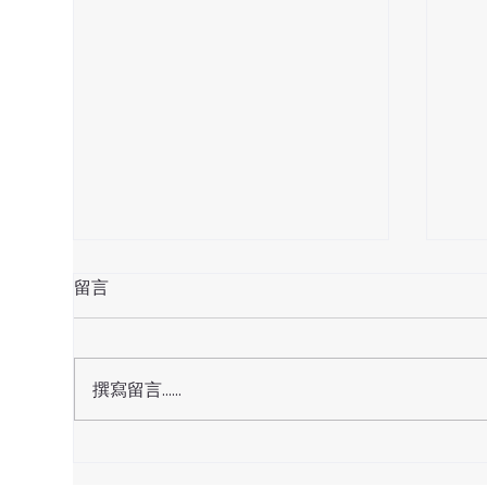
留言
天赦日
撰寫留言......
天貺
正