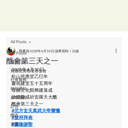
All Posts
飛雁洞
2025年4月30日
讀畢需時 1 分鐘
All Posts
醮會第三天之一
飛雁日誌
2025年4月30日
飛雁慈善敬老基金會
松山
慈
惠堂乙巳年
社會服務
慶祝建堂五十五周年
特別通知
母娘文化館興建落成
啟建慶成祈安羅天大醮
日常通告
醮會第三天之一
訃告
#北方玄天真武大帝寶懺
贈衣
#披符拜表
宣道
#圓隆謝聖