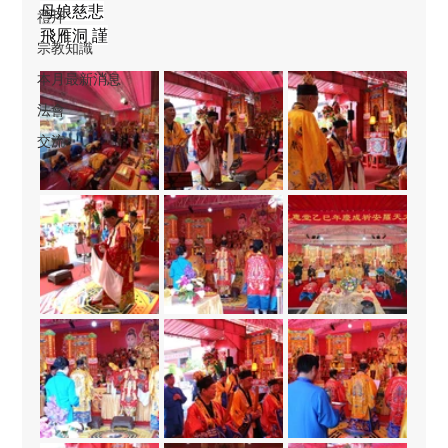
母娘慈悲
禮拜
飛雁洞 謹
宗教知識
本月最新消息
法會
交流