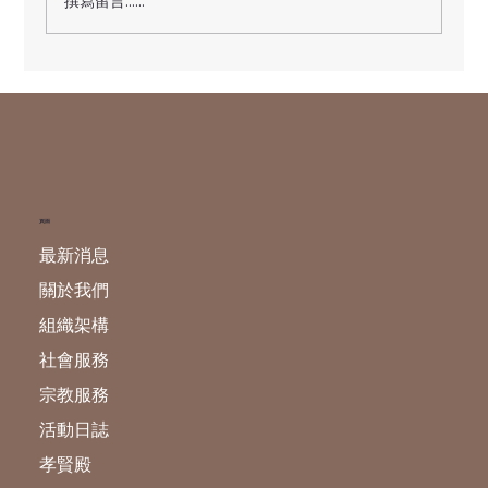
撰寫留言......
天貺日---玉皇賜福祿財燈 現正接受登記
頁面
最新消息
關於我們
組織架構
社會服務
宗教服務
活動日誌
孝賢殿