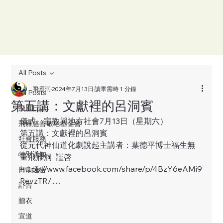
All Posts
飛雁洞
2024年7月13日
讀畢需時 1 分鐘
All Posts
第五講：文獻裡的呂洞賓
飛雁日誌
儀式、宗教與地方社會7月13日（星期六）
飛雁慈善敬老基金會
第五講：文獻裡的呂洞賓              
社會服務
從元代神仙道化劇說起主講者：葉德平博士福生無
特別通知
量飛雁洞  謹啓
https://www.facebook.com/share/p/4BzY6eAMi9
日常通告
RevzTR/......
訃告
贈衣
宣道