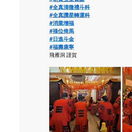
#全真清微禮斗科
#全真讚星轉運科
#消業增福
#祿位倚馬
#日進斗金
#福壽康寧
飛雁洞 謹賀