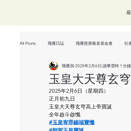
最
All Posts
飛雁日誌
飛雁慈善敬老基金會
社
飛雁洞
2025年2月6日
讀畢需時 1 分
交流
玉皇大天尊玄穹
2025年2月6日（星期四）
正月初九日
玉皇大天尊玄穹高上帝寶誕
全年啟斗啟懺
#玉皇宥罪錫福寶懺
#朝賀玉皇寶誕