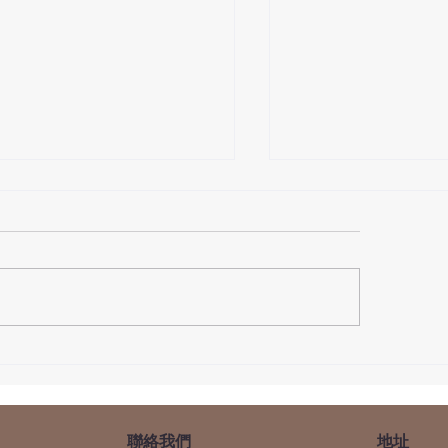
恭賀 韋陀尊天菩薩
日---玉皇賜福祿財燈 現
接受登記
​聯絡我們
​地址