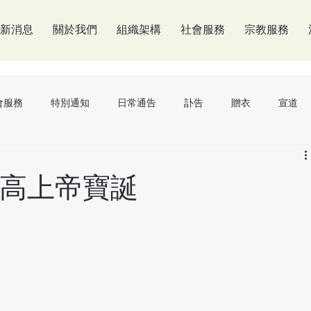
新消息
關於我們
組織架構
社會服務
宗教服務
會服務
特別通知
日常通告
訃告
贈衣
宣道
鐘
高上帝寶誕