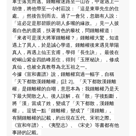
軍士落荒而逃。鍾離權迷路至一山谷，中途遇上一
胡僧，將他帶至一小村莊說：「這是東華先生的住
處。」然後告別而去。過了一會兒，忽聽有人說：
「這必定是那碧眼的胡人多嘴的緣故。」見一人披
着白色的鹿裘，扶著青色的藜杖，問鍾離權道：
「來者可是漢大將軍鍾離權？」鍾離權大驚，知道
遇上了異人，於是誠心學道。鍾離權後來遇見華陽
真人，再遇上仙王玄甫，學得「長生訣」。最後在
崆峒山紫金四皓峰居住，得到「玉匣秘訣」，修成
真仙，也被全真教尊為北五祖之一。
今據《宣和書譜》說，鍾離權寫過一幅字，自稱
「天下都散漢鍾離權」[註 2]。「天下都散漢鍾離
權」是鍾離權的自嘲，意思本為：我鍾離權乃是天
下最大閒散之人。後人誤解，在「散」字後點斷，
將「漢」當成了姓，變成了「天下都散，漢鍾離
權」。逗號一點「鍾離權」變成了「漢鍾離」。
有關鍾離權的記載，約出現在五代、宋初之際。
《宣和年譜》、《夷堅志》、《宋史》等書都有他
事跡的記載。