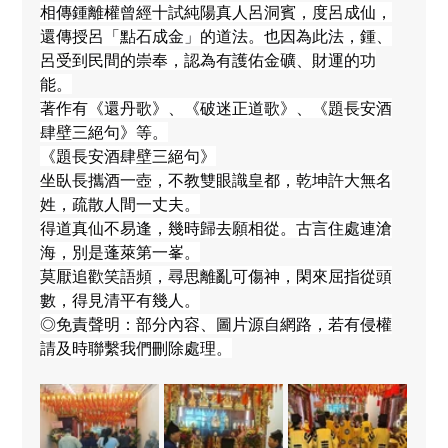
相傳鍾離權曾經十試純陽真人呂洞賓，度呂成仙，
還傳授呂「點石成金」的道法。也因為此法，鍾、
呂受到民間的崇奉，認為有護佑金礦、財運的功
能。
著作有《還丹歌》、《破迷正道歌》、《題長安酒
肆壁三絕句》等。
《題長安酒肆壁三絕句》
坐臥長攜酒一壺，不教雙眼識皇都，乾坤許大無名
姓，疏散人間一丈夫。
得道真仙不易逢，幾時歸去願相從。古言住處連滄
海，別是蓬萊第一峯。
莫厭追歡笑語頻，尋思離亂可傷神，閑來屈指從頭
數，得見清平有幾人。
◎免責聲明：部分內容、圖片源自網路，若有侵權
請及時聯繫我們刪除處理。