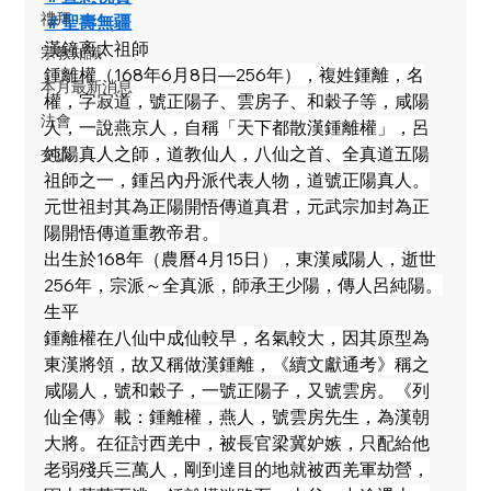
禮拜
＃聖壽無疆
漢鐘离太祖師
宗教知識
鍾離權（168年6月8日—256年），複姓鍾離，名
本月最新消息
權，字寂道，號正陽子、雲房子、和穀子等，咸陽
法會
人，一說燕京人，自稱「天下都散漢鍾離權」，呂
純陽真人之師，道教仙人，八仙之首、全真道五陽
交流
祖師之一，鍾呂內丹派代表人物，道號正陽真人。
元世祖封其為正陽開悟傳道真君，元武宗加封為正
陽開悟傳道重教帝君。
出生於168年（農曆4月15日），東漢咸陽人，逝世
256年，宗派～全真派，師承王少陽，傳人呂純陽。
生平
鍾離權在八仙中成仙較早，名氣較大，因其原型為
東漢將領，故又稱做漢鍾離，《續文獻通考》稱之
咸陽人，號和穀子，一號正陽子，又號雲房。《列
仙全傳》載：鍾離權，燕人，號雲房先生，為漢朝
大將。在征討西羌中，被長官梁冀妒嫉，只配給他
老弱殘兵三萬人，剛到達目的地就被西羌軍劫營，