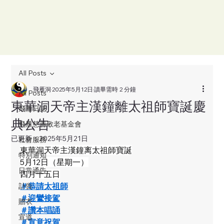
All Posts
飛雁洞
2025年5月12日
讀畢需時 2 分鐘
All Posts
東華洞天帝主漢鐘離太祖師寶誕慶
飛雁日誌
典公告
飛雁慈善敬老基金會
已更新：
2025年5月21日
社會服務
東華洞天帝主漢鐘离太祖師寶誕
特別通知
5月12日（星期一）
日常通告
四月十五日
＃恭請太祖師
訃告
＃迎鸞接駕
贈衣
＃讚本唱誦
宣道
＃宣意祝賀