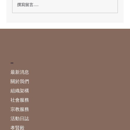
撰寫留言......
天貺日---玉皇賜福祿財燈 現正接受登記
頁面
最新消息
關於我們
組織架構
社會服務
宗教服務
活動日誌
孝賢殿