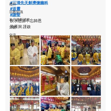
#三清先天斛濟煉幽科
禮拜
#送靈
宗教知識
#謝聖
本月最新消息
飲水思源不忘師恩
飛雁洞 謹啟
法會
交流