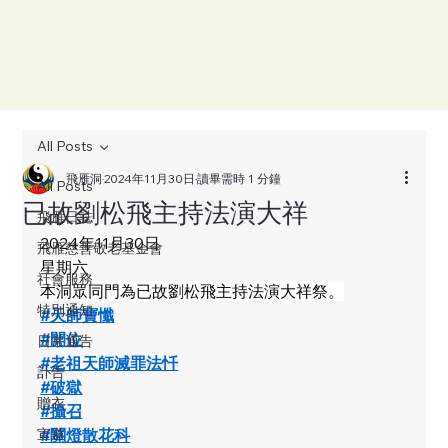
All Posts
飛雁洞
2024年11月30日
讀畢需時 1 分鐘
All Posts
已故劉松飛主持法演大祥
飛雁日誌
2024年11月30日
飛雁慈善敬老基金會
星期六
社會服務
本洞眾同門為已故劉松飛主持法演大祥祭。
特別通知
#天師寶懺
#開位
日常通告
#老祖天師滅罪法忏
訃告
#破獄
贈衣
#攝召
宣道
#關燈散花科