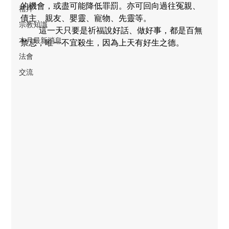
的機會，或盡可能降低罪罰。亦可回向過往冤親、
禮拜
債主、親友、嬰靈、寵物、先靈等。
宗教知識
         這一天只要是祈福說好話、做好事，都是百無
本月最新消息
禁忌，唯一不宜殺生，因為上天有好生之德。
法會
交流