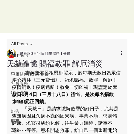
All Posts
飛雁洞
3月14日
讀畢需時 1 分鐘
All Posts
天赦禮懺 賜福赦罪 解厄消災
飛雁日誌
           本洞遵依呂祖恩師賜示，於每期天赦日為眾信
飛雁慈善敬老基金會
虔心禮拜《三元寶懺》。祈求賜福、赦罪、解厄！
社會服務
疫情消退！疫病遠離！赦免一切凶禍！現謹定於
天
特別通知
赦日5月4日（三月十八日）
禮懺。
是次每名捐款
＄100元正回饋。
日常通告
         「天赦日」是請求懺悔赦罪的好日子，尤其是
訃告
查無病因且久病不癒的因果病、事業不順、求身體
贈衣
健康、求官司糾紛化解，往生業力纏繞，諸事不
宣道
遂⋯⋯等等。懇求開恩救罪，給自己一個重新開始