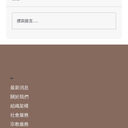
撰寫留言......
天貺日---玉皇賜福祿財燈 現正接受登記
頁面
最新消息
關於我們
組織架構
社會服務
宗教服務