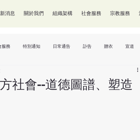
新消息
關於我們
組織架構
社會服務
宗教服務
會服務
特別通知
日常通告
訃告
贈衣
宣道
鐘
方社會--道德圖譜、塑造