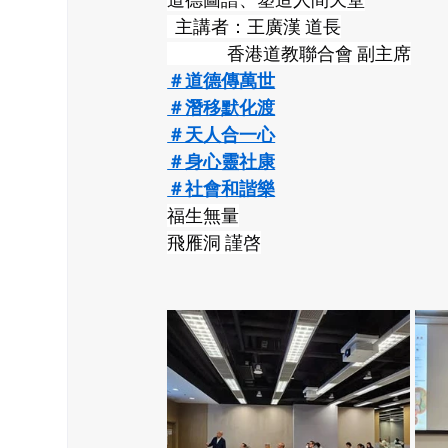
  主講者：王廣漢 道長
               香港道教聯合會 副主席
＃道德傳萬世
＃潛移默化渡
＃天人合一心
＃身心靈社康
＃社會和諧樂
福生無量
飛雁洞 謹啓