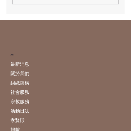
天貺日---玉皇賜福祿財燈 現正接受登記
頁面
最新消息
關於我們
組織架構
社會服務
宗教服務
活動日誌
孝賢殿
捐獻