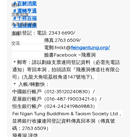
＃百解消業
禮拜
＃運轉亨通
宗教知識
＃千祥百福
本月最新消息
＃福祿壽康
如欲登記：電話: 2343 6690/
法會
                          傳真:2763 6509/
交流
                          電郵:
fntkt@
feingantung.org
/
                          臉書Facebook ~飛雁洞
＊郵寄：請以劃線支票連同登記資料（必需先電話
通知）寄回本洞，抬頭請寫『飛雁洞佛道社有限公
司』(九龍大角咀荔枝角道147號地下)。
＊ 入帳/轉數快：
中國銀行帳戶（012-35120240830）/
星展銀行帳戶（016-487-19003421-6）/
恒生銀行帳户（024-242419869883）
Fei Ngan Tung Buddhism & Taoism Society Ltd，
並將銀行收據連同登記資料傳真回本洞（傳真號
碼：2763 6509）
飛雁洞 謹啓