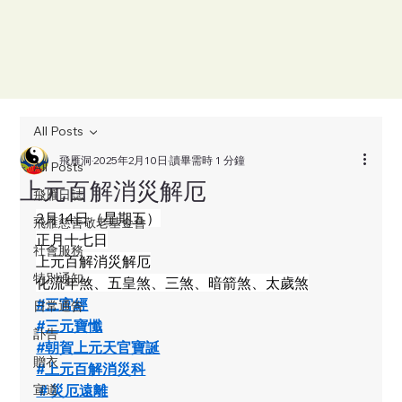
All Posts
飛雁洞
2025年2月10日
讀畢需時 1 分鐘
All Posts
上元百解消災解厄
飛雁日誌
2月14日（星期五）
飛雁慈善敬老基金會
正月十七日
社會服務
上元百解消災解厄
特別通知
化流年煞、五皇煞、三煞、暗箭煞、太歲煞
#三官經
日常通告
#三元寶懺
訃告
#朝賀上元天官寶誕
贈衣
#上元百解消災科
宣道
＃災厄遠離